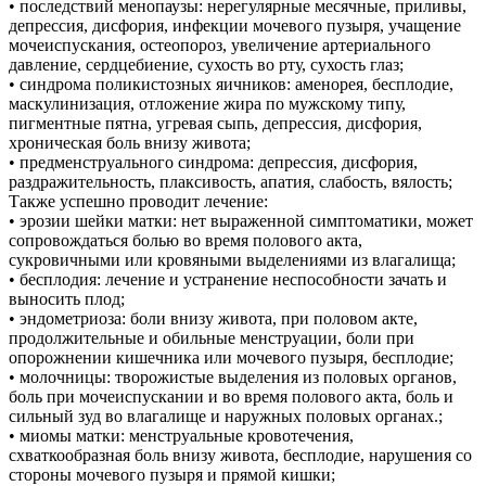
• последствий менопаузы: нерегулярные месячные, приливы,
депрессия, дисфория, инфекции мочевого пузыря, учащение
мочеиспускания, остеопороз, увеличение артериального
давление, сердцебиение, сухость во рту, сухость глаз;
• синдрома поликистозных яичников: аменорея, бесплодие,
маскулинизация, отложение жира по мужскому типу,
пигментные пятна, угревая сыпь, депрессия, дисфория,
хроническая боль внизу живота;
• предменструального синдрома: депрессия, дисфория,
раздражительность, плаксивость, апатия, слабость, вялость;
Также успешно проводит лечение:
• эрозии шейки матки: нет выраженной симптоматики, может
сопровождаться болью во время полового акта,
сукровичными или кровяными выделениями из влагалища;
• бесплодия: лечение и устранение неспособности зачать и
выносить плод;
• эндометриоза: боли внизу живота, при половом акте,
продолжительные и обильные менструации, боли при
опорожнении кишечника или мочевого пузыря, бесплодие;
• молочницы: творожистые выделения из половых органов,
боль при мочеиспускании и во время полового акта, боль и
сильный зуд во влагалище и наружных половых органах.;
• миомы матки: менструальные кровотечения,
схваткообразная боль внизу живота, бесплодие, нарушения со
стороны мочевого пузыря и прямой кишки;