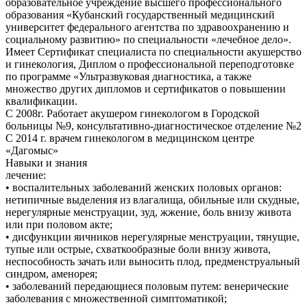
образовательное учреждение высшего профессионального
образования «Кубанский государственный медицинский
университет федерального агентства по здравоохранению и
социальному развитию» по специальности «лечебное дело».
Имеет Сертификат специалиста по специальности акушерство
и гинекология, Диплом о профессиональной переподготовке
по программе «Ультразвуковая диагностика, а также
множество других дипломов и сертификатов о повышении
квалификации.
С 2008г. Работает акушером гинекологом в Городской
больницы №9, консультативно-диагностическое отделение №2
С 2014 г. врачем гинекологом в медицинском центре
«Дагомыс»
Навыки и знания
лечение:
• воспалительных заболеваний женских половых органов:
нетипичные выделения из влагалища, обильные или скудные,
нерегулярные менструации, зуд, жжение, боль внизу живота
или при половом акте;
• дисфункции яичников нерегулярные менструации, тянущие,
тупые или острые, схваткообразные боли внизу живота,
неспособность зачать или выносить плод, предменструальный
синдром, аменорея;
• заболеваний передающиеся половым путем: венерические
заболевания с множественной симптоматикой;