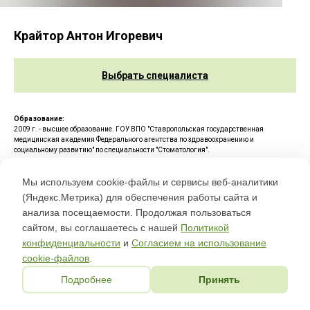
Крайтор Антон Игоревич
Выбрать специалиста
Образование:
2009 г. - высшее образование. ГОУ ВПО "Ставропольская государственная
медицинская академия Федерального агентства по здравоохранению и
социальному развитию" по специальности "Стоматология".
2010 г. - интернатура. ГОУ ВПО "Ставропольская государственная медицинская
Мы используем cookie-файлы и сервисы веб-аналитики
академия Федерального агентства по здравоохранению и социальному развитию"
по специальности "Стоматология общей практики".
(Яндекс.Метрика) для обеспечения работы сайта и
анализа посещаемости. Продолжая пользоваться
Повышение квалификации и переподготовка:
2022 г. - ООО "Центр-С" по специальности "Стоматология хирургическая".
сайтом, вы соглашаетесь с нашей
Политикой
конфиденциальности
и
Согласием на использование
cookie-файлов
.
Подробнее
Принять